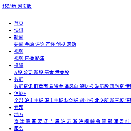
移动版
网页版
首页
快讯
新闻
要闻
金融
评论
产经
创投
滚动
视频
视频
直播
路演
投资
A股
公司
新股
基金
港美股
数据
数据资讯
盯盘面
看资金
追风向
解财报
淘新股
再融资
港
信披+
全部
沪市主板
深市主板
科创板
创业板
北交所
新三板
深
专题
地方
京
津
冀
晋
蒙
辽
吉
黑
沪
苏
浙
皖
闽
赣
鲁
豫
鄂
湘
粤
桂
服务