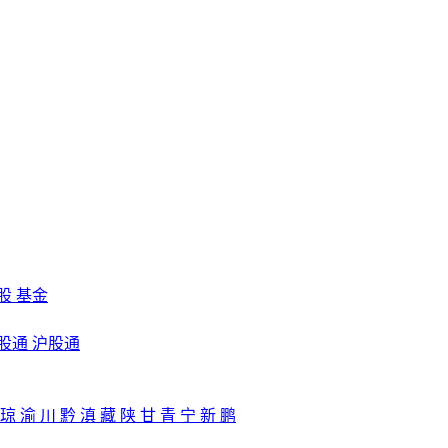
股
基金
股通
沪股通
琼
渝
川
黔
滇
藏
陕
甘
青
宁
新
鹏