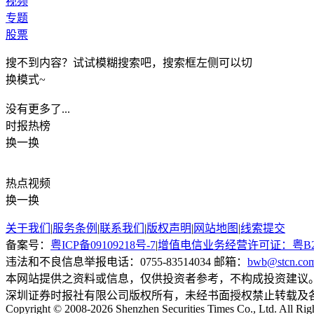
视频
专题
股票
搜不到内容？试试模糊搜索吧，搜索框左侧可以切
换模式~
没有更多了...
时报
热榜
换一换
热点
视频
换一换
关于我们
|
服务条例
|
联系我们
|
版权声明
|
网站地图
|
线索提交
备案号：
粤ICP备09109218号-7
|
增值电信业务经营许可证：粤B2-20
违法和不良信息举报电话：0755-83514034 邮箱：
bwb@stcn.co
本网站提供之资料或信息，仅供投资者参考，不构成投资建议
深圳证券时报社有限公司版权所有，未经书面授权禁止转载及
Copyright © 2008-2026 Shenzhen Securities Times Co., Ltd. All Rig