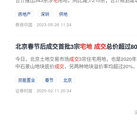
合计推出343宗涉
宅
用地，同比减少210宗；合计规划建筑面
2%；共成交267宗，同比减少115宗，合计...
房地产
深圳
供地
券商中国
2023-05-26 11:24
北京春节后成交首批3宗
宅地
成交
总价超过8
今日，北京土地交易市场
成交
3宗住宅用地，也是2020
中石景山地块底价
成交
，另两种地块溢价率均超过20%，
京能置业
春节
北京
证券时报
2020-02-11 20:34