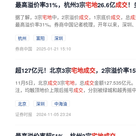
最高溢价率31%，杭州3宗
宅地
26.6亿
成交
！
据了解，3宗
宅地
中，2宗溢价
成交
，1宗底价
成交
，总
成
最高溢价率31%。券商中国记者梳理，开年以来，深圳
中，深圳2025年首宗
宅地
溢价率高达...
杭州
富阳
深圳
券商中国
2025-01-21 15:10
超127亿元！北京3宗
宅地成交
，2宗溢价率1
11月5日，北京
成交
3宗
宅地
，总
成交
金额127.535
注，均触顶地价上限后摇号
成交
，分别被绿城和越秀摇
亿元，溢价率均达15%。业内人士认为，...
北京
深圳
中海油
证券时报
2024-11-05 23:24
最高溢价率超51%，杭州3宗
宅地成交