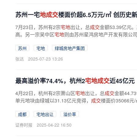
苏州一宅
地成交
楼面价超6.5万元/㎡ 创历史
7月23日，苏州有2宗
宅地
出让，总
成交
金额53.39亿元
高。另一宗吴中区
宅地
则由苏州星鸿房地产开发有限公司以
苏州
宅地
绿城房地产集团
张达
2025-07-23 13:26
最高溢价率74.4%，杭州2
宅地成交
近45亿元
4月22日，杭州有2宗萧山区
宅地
出让，总
成交
金额44.
单元地块由绿城以31.13亿元竞得，
成交
楼面价35066元
江以13.6亿元竞得，
成交
楼面价19306元...
成都
宅地出让
溢价率
证券时报
2025-04-22 16:50