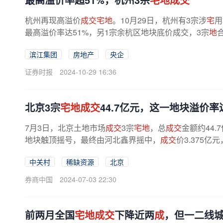
杭州再现高溢价
成交宅地
。10月29日，杭州有3宗涉
宅
用
最高溢价率达51%，另1宗余杭区地块底价成交，3宗
地
为，10月楼市政策热度延续，杭州土拍...
滨江集团
房地产
央企
证券时报
2024-10-29 16:36
北京3宗
宅地成交
44.7亿元，这一地块溢价率
7月3日，北京土地市场
成交
3宗
宅地
，总
成交
金额约44
地块触顶摇号，最终由河北鑫界摇中，
成交
价3.375亿元
5%，根据土拍规则，该溢价率对应的销售...
中关村
稀缺资源
北京
券商中国
2024-07-03 22:30
前两月全国
宅地成交
下降近两
成
，但一二线