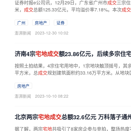
证券时报e公司讯，12月29日，广东省广州市
成交
三宗住
米，
成交
总额125.33亿元，平均溢价率7.18%。本次
成交
广州
房地产
证券
澎湃新闻
2023-12-30 10:02
济南4宗
宅地成交
额23.86亿元，后续多宗
按照土拍结果，4宗住宅用地中，1宗地块触顶摇号，其
平方米，总
成交
规划建筑面积约33.16万平方米。从地块
房地产
澎湃新闻
2023-10-10 08:22
北京两宗
宅地成交
总额32.6亿元 万科落子通
据了解，两宗
宅地
共吸引了8家房企参与竞拍，整场热度