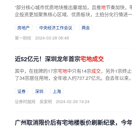
“部分核心城市优质地块推出量增加，且推
地
节奏加快，
企投资更加聚焦核心区域、优质板块，土拍分化行情进
今年以来一线城市土拍节奏相比...
房地产
中央经济工作会议
两会
第一财经
2024-03-28 08:48
近52亿元！深圳龙年首宗
宅地成交
其中，在挂牌的17宗
宅地
中只有14宗
成交
，另外1宗终止
了34宗居住用地，全年收入约737.27亿元。自去年以来
证券
深圳
上海
证券时报网
吴家明
2024-02-29 19:24
广州取消限价后有宅地楼板价刷新纪录，今年