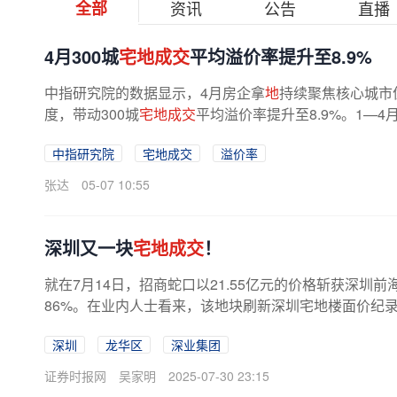
全部
资讯
公告
直播
4月300城
宅地成交
平均溢价率提升至8.9%
中指研究院的数据显示，4月房企拿
地
持续聚焦核心城市
度，带动300城
宅地成交
平均溢价率提升至8.9%。1—4
重为60%，其中上海宅地出让金为285亿元...
中指研究院
宅地成交
溢价率
张达
05-07 10:55
深圳又一块
宅地成交
！
就在7月14日，招商蛇口以21.55亿元的价格斩获深圳
86%。在业内人士看来，该地块刷新深圳宅地楼面价纪录，
深圳
龙华区
深业集团
证券时报网
吴家明
2025-07-30 23:15