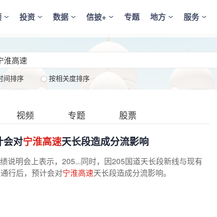
频
投资
数据
信披+
专题
地方
服务
时间排序
按相关度排序
视频
专题
股票
计会对
宁淮高速
天长段造成分流影响
度业绩说明会上表示，205...同时，因205国道天长段新线与现有
费通行后，预计会对
宁淮高速
天长段造成分流影响。