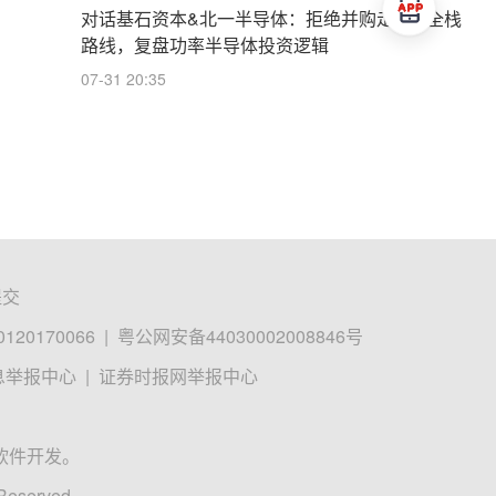
对话基石资本&北一半导体：拒绝并购走IDM全栈
路线，复盘功率半导体投资逻辑
07-31 20:35
提交
0170066
|
粤公网安备44030002008846号
息举报中心
|
证券时报网举报中心
软件开发。
 Reserved