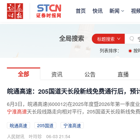
首页
快讯
新闻
视
全局搜索
标题搜索
列表排序：
按
全部
资讯
公告
直播
皖通高速：205国道天长段新线免费通行后，预
6月3日，皖通高速(600012)在2025年度暨2026年第一季
宁淮高速
天长段线路走向相对平行，205国道天长段新线免
皖通高速
205国道
宁淮高速
人民财讯
叶玲珍
06-03 21:54