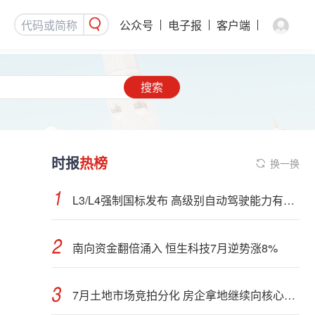
公众号
电子报
客户端
搜索
时报
热榜
换一换
L3/L4强制国标发布 高级别自动驾驶能力有望看齐“老司机”
南向资金翻倍涌入 恒生科技7月逆势涨8%
7月土地市场竞拍分化 房企拿地继续向核心城市聚集