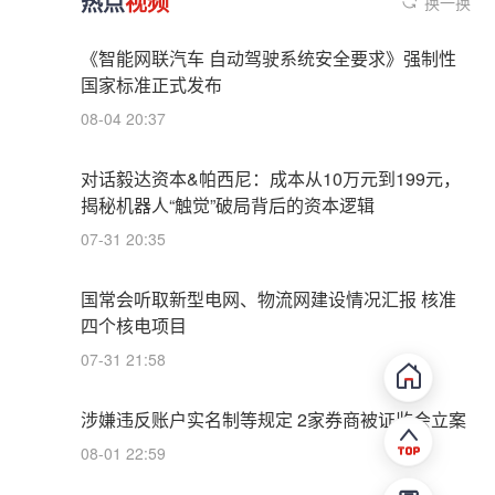
热点
视频
换一换
《智能网联汽车 自动驾驶系统安全要求》强制性
国家标准正式发布
08-04 20:37
对话毅达资本&帕西尼：成本从10万元到199元，
揭秘机器人“触觉”破局背后的资本逻辑
07-31 20:35
国常会听取新型电网、物流网建设情况汇报 核准
四个核电项目
07-31 21:58
涉嫌违反账户实名制等规定 2家券商被证监会立案
08-01 22:59