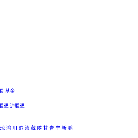
股
基金
股通
沪股通
琼
渝
川
黔
滇
藏
陕
甘
青
宁
新
鹏