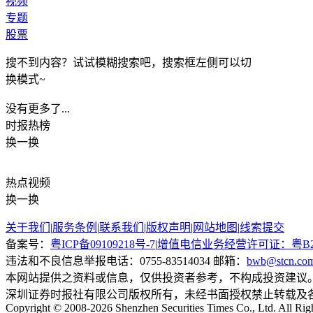
视频
专题
股票
搜不到内容？试试模糊搜索吧，搜索框左侧可以切
换模式~
没有更多了...
时报
热榜
换一换
热点
视频
换一换
关于我们
|
服务条例
|
联系我们
|
版权声明
|
网站地图
|
线索提交
备案号：
粤ICP备09109218号-7
|
增值电信业务经营许可证：粤B2-20
违法和不良信息举报电话：0755-83514034 邮箱：
bwb@stcn.co
本网站提供之资料或信息，仅供投资者参考，不构成投资建议
深圳证券时报社有限公司版权所有，未经书面授权禁止转载及
Copyright © 2008-2026 Shenzhen Securities Times Co., Ltd. All Rig