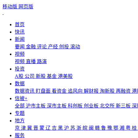
移动版
网页版
首页
快讯
新闻
要闻
金融
评论
产经
创投
滚动
视频
视频
直播
路演
投资
A股
公司
新股
基金
港美股
数据
数据资讯
盯盘面
看资金
追风向
解财报
淘新股
再融资
港
信披+
全部
沪市主板
深市主板
科创板
创业板
北交所
新三板
深
专题
地方
京
津
冀
晋
蒙
辽
吉
黑
沪
苏
浙
皖
闽
赣
鲁
豫
鄂
湘
粤
桂
服务