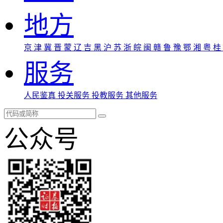
地方
京
津
冀
晋
蒙
辽
吉
黑
沪
苏
浙
皖
闽
赣
鲁
豫
鄂
湘
粤
桂
服务
人民鉴真
投关服务
投教服务
其他服务
公众号