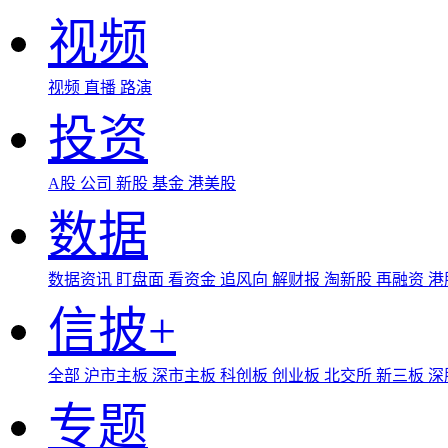
视频
视频
直播
路演
投资
A股
公司
新股
基金
港美股
数据
数据资讯
盯盘面
看资金
追风向
解财报
淘新股
再融资
港
信披+
全部
沪市主板
深市主板
科创板
创业板
北交所
新三板
深
专题