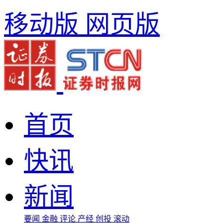
移动版
网页版
首页
快讯
新闻
要闻
金融
评论
产经
创投
滚动