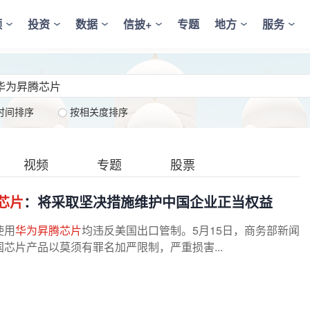
频
投资
数据
信披+
专题
地方
服务
时间排序
按相关度排序
视频
专题
股票
芯片
：将采取坚决措施维护中国企业正当权益
使用
华为昇腾芯片
均违反美国出口管制。5月15日，商务部新闻
芯片产品以莫须有罪名加严限制，严重损害...