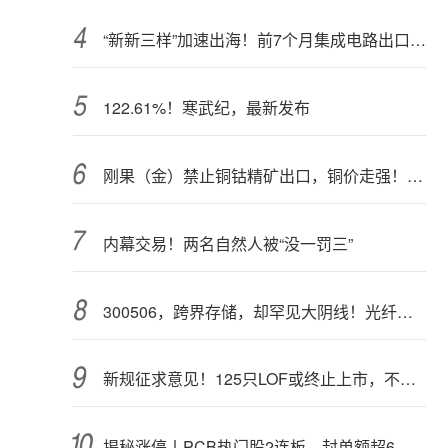
“新新三样”加速出海！前7个月集成电路出口额接近翻倍
122.61%！寒武纪，最新发布
刚果（金）禁止铜钴精矿出口，铜价走强！多家公司最新回应
内幕交易！两名自然人被“没一罚三”
300506，跨界存储，却罕见大阴线！光纤需求激增，稀土细分原料，火了
新规征求意见！125只LOF或终止上市，不影响基金正常投资运作
揭秘涨停丨PCB热门股2连板，封单额超6亿元