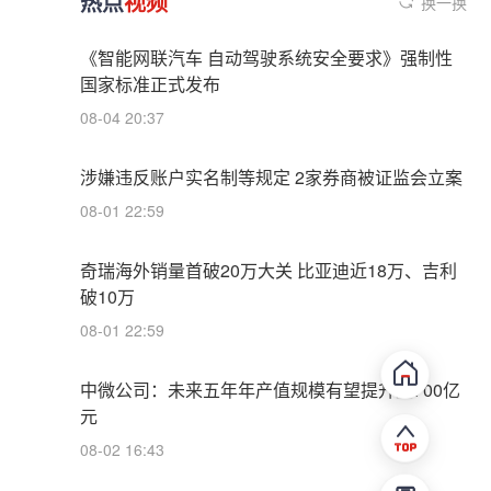
热点
视频
换一换
《智能网联汽车 自动驾驶系统安全要求》强制性
国家标准正式发布
08-04 20:37
涉嫌违反账户实名制等规定 2家券商被证监会立案
08-01 22:59
奇瑞海外销量首破20万大关 比亚迪近18万、吉利
破10万
08-01 22:59
中微公司：未来五年年产值规模有望提升至700亿
元
08-02 16:43