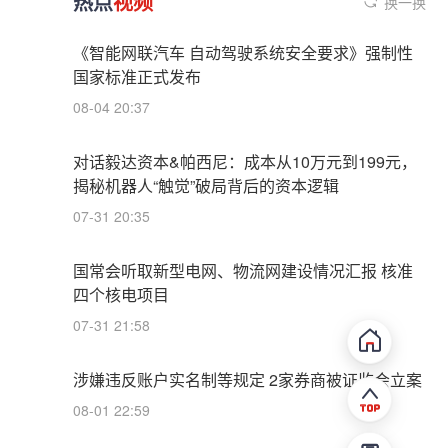
热点
视频
换一换
《智能网联汽车 自动驾驶系统安全要求》强制性
国家标准正式发布
08-04 20:37
对话毅达资本&帕西尼：成本从10万元到199元，
揭秘机器人“触觉”破局背后的资本逻辑
07-31 20:35
国常会听取新型电网、物流网建设情况汇报 核准
四个核电项目
07-31 21:58
涉嫌违反账户实名制等规定 2家券商被证监会立案
08-01 22:59