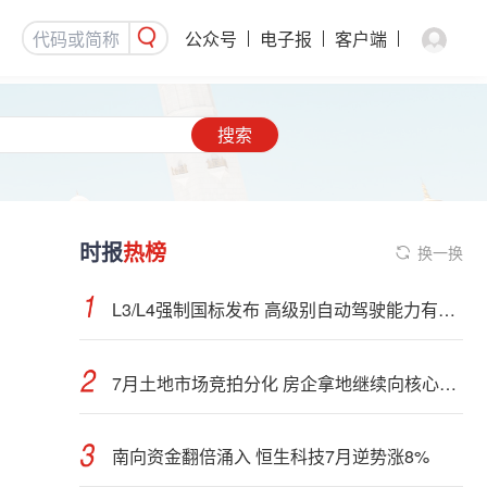
公众号
电子报
客户端
搜索
时报
热榜
换一换
L3/L4强制国标发布 高级别自动驾驶能力有望看齐“老司机”
7月土地市场竞拍分化 房企拿地继续向核心城市聚集
南向资金翻倍涌入 恒生科技7月逆势涨8%