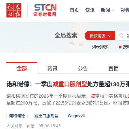
首页
快讯
新闻
视
全局搜索
标题搜索
列表排序：
按
全部
资讯
公告
直播
诺和诺德：一季度
减重口服剂型
处方量超130万
诺和诺德发布的2026年一季度财报显示，
减
重版司美格鲁肽
量超过200万张，贡献了22.56亿丹麦克朗的销售额。财报披
诺和诺德
减重口服剂型
Wegovy®
人民财讯
钟恬
05-06 15:45