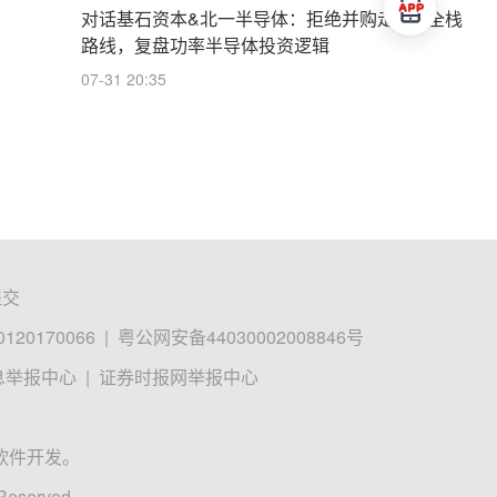
对话基石资本&北一半导体：拒绝并购走IDM全栈
路线，复盘功率半导体投资逻辑
07-31 20:35
提交
0170066
|
粤公网安备44030002008846号
息举报中心
|
证券时报网举报中心
软件开发。
 Reserved