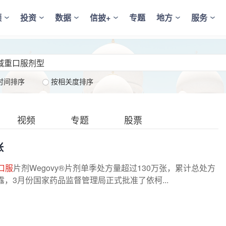
频
投资
数据
信披+
专题
地方
服务
时间排序
按相关度排序
视频
专题
股票
张
口服
片剂Wegovy®片剂单季处方量超过130万张，累计总处方
露，3月份国家药品监督管理局正式批准了依柯...