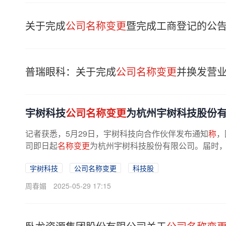
关于完成
公司名称变更
暨完成工商登记的公
普瑞眼科：关于完成
公司名称变更
并换发营
宇树科技
公司名称变更
为杭州宇树科技股份
记者获悉，5月29日，宇树科技向合作伙伴发布通知
称
，
司即日起
名称变更
为杭州宇树科技股份有限公司。届时，
营，原公司签订的所有合同继续...
宇树科技
公司名称变更
科技股
周春媚
2025-05-29 17:15