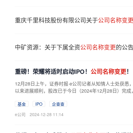
重庆千里科技股份有限公司关于
公司名称变
中矿资源：关于下属全资
公司名称变更
的公
重磅！荣耀将适时启动IPO！
公司名称变更
！
12月28日上午，证券时报·e公司记者从知情人士处获悉
以来进展顺利，股改已于今日（2024年12月28日）完
份有限公司”。该人士表示，本次...
基金
IPO
企查查
e公司
2024-12-28 11:14