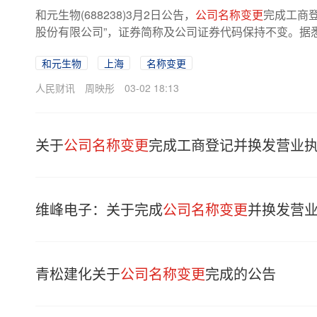
和元生物(688238)3月2日公告，
公司名称变更
完成工商
股份有限公司”，证券简称及公司证券代码保持不变。据悉，
和元生物
上海
名称变更
人民财讯
周映彤
03-02 18:13
关于
公司名称变更
完成工商登记并换发营业
维峰电子：关于完成
公司名称变更
并换发营
青松建化关于
公司名称变更
完成的公告