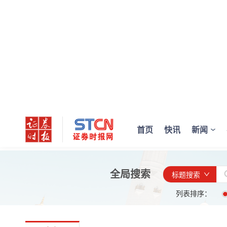
首页
快讯
新闻
全局搜索
标题搜索
列表排序：