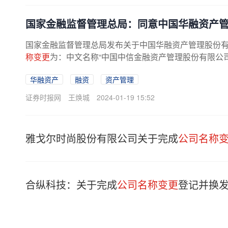
国家金融监督管理总局：同意中国华融资产
国家金融监督管理总局发布关于中国华融资产管理股份
称变更
为：中文名称“中国中信金融资产管理股份有限公司”，英文名称“Ch
华融资产
融资
资产管理
证券时报网
王焕城
2024-01-19 15:52
雅戈尔时尚股份有限公司关于完成
公司名称
合纵科技：关于完成
公司名称变更
登记并换