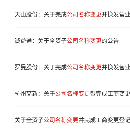
天山股份：关于完成
公司名称变更
并换发营
诚益通：关于全资子
公司名称变更
的公告
罗曼股份：关于完成
公司名称变更
并换发营
杭州高新：关于
公司名称变更
暨完成工商变
关于全资子
公司名称变更
并完成工商变更登