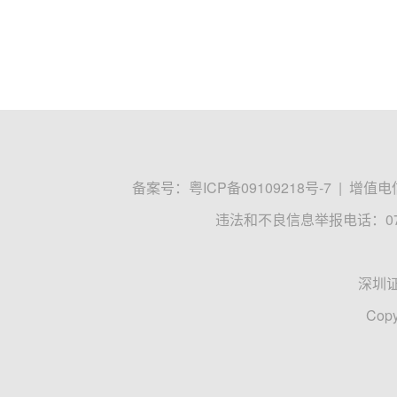
备案号：
粤ICP备09109218号-7
|
增值电信
违法和不良信息举报电话：0755
深圳
Copy