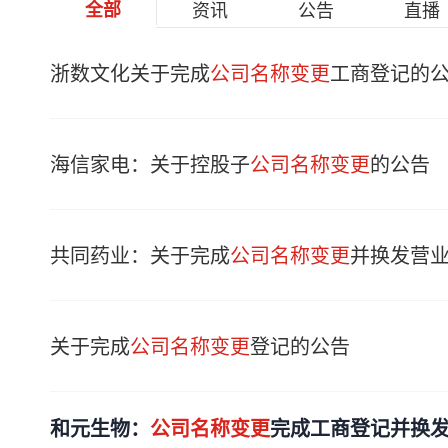
全部
资讯
公告
直播
浙数文化关于完成
公司名称变更
工商登记的
海信家电：关于控股子
公司名称变更
的公告
共同药业：关于完成
公司名称变更
并换发营
关于完成
公司名称变更
登记的公告
和元生物：
公司名称变更
完成工商登记并换