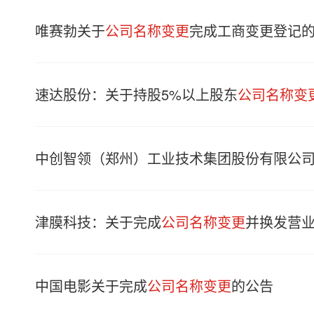
唯赛勃关于
公司名称变更
完成工商变更登记
速达股份：关于持股5%以上股东
公司名称变
中创智领（郑州）工业技术集团股份有限公
津膜科技：关于完成
公司名称变更
并换发营
中国电影关于完成
公司名称变更
的公告