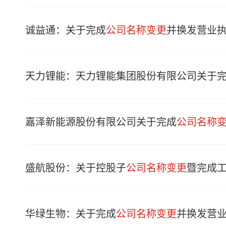
诚益通：关于完成
公司名称变更
并换发营业
天力锂能：天力锂能集团股份有限公司关于
嘉泽新能源股份有限公司关于完成
公司名称
盛航股份：关于控股子
公司名称变更
暨完成
华绿生物：关于完成
公司名称变更
并换发营