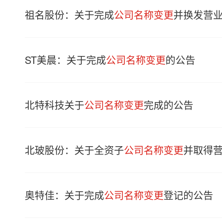
祖名股份：关于完成
公司名称变更
并换发营
ST美晨：关于完成
公司名称变更
的公告
北特科技关于
公司名称变更
完成的公告
北玻股份：关于全资子
公司名称变更
并取得
奥特佳：关于完成
公司名称变更
登记的公告