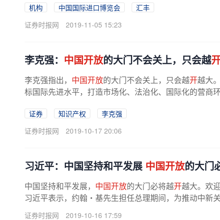
机构
中国国际进口博览会
汇丰
证券时报网
2019-11-05 15:23
李克强：
中国开放
的大门不会关上，只会越
李克强指出，
中国开放
的大门不会关上，只会越
开
越大
标国际先进水平，打造市场化、法治化、国际化的营商环境
证券
知识产权
李克强
证券时报网
2019-10-17 20:06
习近平：中国坚持和平发展
中国开放
的大门
中国坚持和平发展，
中国开放
的大门必将越
开
越大。欢
习近平表示，约翰・基先生担任总理期间，为推动中新
证券时报网
2019-10-16 17:59