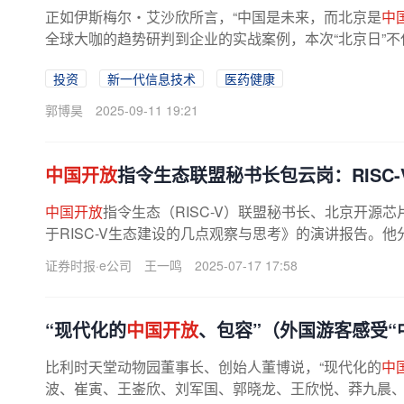
正如伊斯梅尔・艾沙欣所言，“中国是未来，而北京是
中
全球大咖的趋势研判到企业的实战案例，本次“北京日”不
投资
新一代信息技术
医药健康
郭博昊
2025-09-11 19:21
中国开放
指令生态联盟秘书长包云岗：RISC
中国开放
指令生态（RISC-V）联盟秘书长、北京开源
于RISC-V生态建设的几点观察与思考》的演讲报告。他
在全球RISC-V市场
中
占据主导地位。从...
证券时报·e公司
王一鸣
2025-07-17 17:58
“现代化的
中国开放
、包容”（外国游客感受“
比利时天堂动物园董事长、创始人董博说，“现代化的
中
波、崔寅、王崟欣、刘军国、郭晓龙、王欣悦、莽九晨