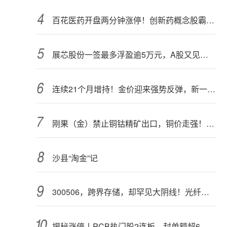
百花医药开盘两分钟涨停！创新药概念股霸屏，业绩预喜股来了
展芯股份一签最多浮盈逾5万元，A股又见肉签
连续21个月增持！金价迎来强势反弹，新一轮上行窗口开启？
刚果（金）禁止铜钴精矿出口，铜价走强！多家公司最新回应
沙县“淘金”记
300506，跨界存储，却罕见大阴线！光纤需求激增，稀土细分原料，火了
揭秘涨停丨PCB热门股2连板，封单额超6亿元