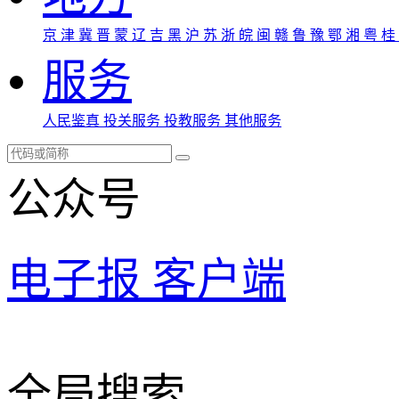
京
津
冀
晋
蒙
辽
吉
黑
沪
苏
浙
皖
闽
赣
鲁
豫
鄂
湘
粤
桂
服务
人民鉴真
投关服务
投教服务
其他服务
公众号
电子报
客户端
全局搜索