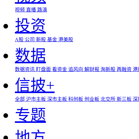
视频
直播
路演
投资
A股
公司
新股
基金
港美股
数据
数据资讯
盯盘面
看资金
追风向
解财报
淘新股
再融资
港
信披+
全部
沪市主板
深市主板
科创板
创业板
北交所
新三板
深
专题
地方