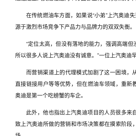
在传统燃油车方面，如果说“小弟”上汽奥迪失
源于激烈市场竞争下产品力与品牌力的双双失衡。
“定位太高，但没有落地的能力，强调高端但
所以很多人说上汽奥迪没有诚意。”一位上汽奥迪
而营销渠道上的代理模式加剧了这一困境，
直接链接用户等等优势，但在燃油车领域，重新
奥迪是第一个吃螃蟹的车企。
此外，他也指出上汽奥迪项目的人员很多来
致上汽奥迪所做的营销和市场决策都在摸索阶段
场。