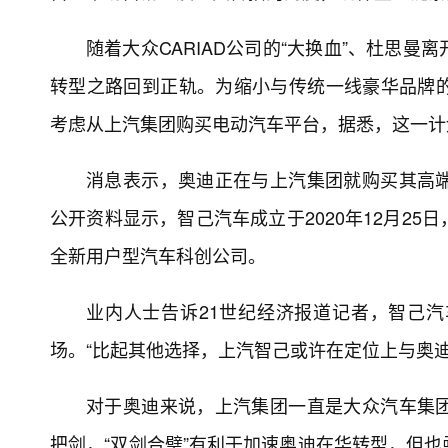
随着大众CARIAD公司的“大换血”、杜思
转型之路回到正轨。为缩小与传统一线豪华品牌
考虑从上汽集团购买电动汽车平台，据悉，这一计
消息表示，奥迪正在与上汽集团就购买其高
公开资料显示，智己汽车成立于2020年12月2
全新用户型汽车科创公司。
业内人士告诉21世纪经济报道记者，智己
场。“比起其他选择，上汽智己或许在定位上与奥迪
对于奥迪来说，上汽集团一直是大众汽车集
把剑，“双剑合璧”有利于加速奥迪在华转型，但