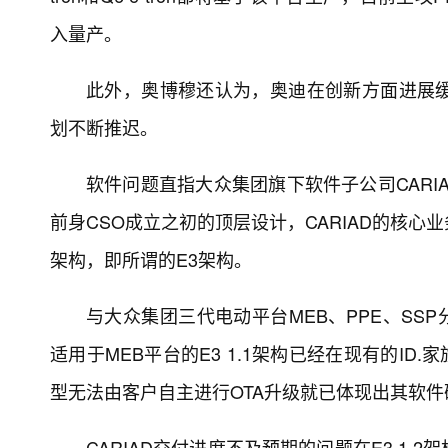
入量产。
此外，奥博穆还认为，奥迪在创新方面进展
划不断推迟。
软件问题直指大众集团旗下软件子公司CARI
前身CSO成立之初的顶层设计，CARIAD的核
架构，即所谓的E3架构。
与大众集团三代电动平台MEB、PPE、SSP分别对
适用于MEB平台的E3 1.1架构已经在现有的ID
型无法由客户自主进行OTA升级就已体现出其软
CARIAD交付进度不及预期的问题在E3 1