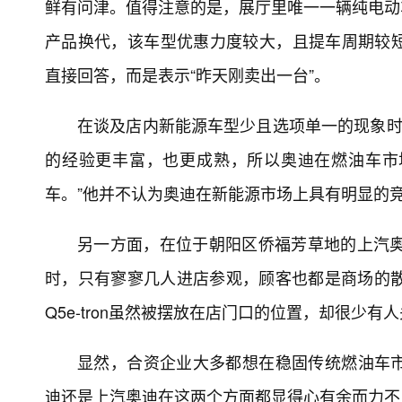
鲜有问津。值得注意的是，展厅里唯一一辆纯电动车
产品换代，该车型优惠力度较大，且提车周期较
直接回答，而是表示“昨天刚卖出一台”。
在谈及店内新能源车型少且选项单一的现象时
的经验更丰富，也更成熟，所以奥迪在燃油车市
车。”他并不认为奥迪在新能源市场上具有明显的
另一方面，在位于朝阳区侨福芳草地的上汽奥
时，只有寥寥几人进店参观，顾客也都是商场的散
Q5e-tron虽然被摆放在店门口的位置，却很少有
显然，合资企业大多都想在稳固传统燃油车
迪还是上汽奥迪在这两个方面都显得心有余而力不