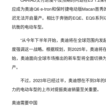
应成为奥迪Q6 e-tron和保时捷电动版Macan
迟无法开启量产。相比于奔驰的EQE、EQS系列
抗衡的电动车型。
“从今年下半年开始，奥迪将在全球范围内发
度强调这一战略。根据规划，到2025年，奥迪将在
始，奥迪面向全球市场推出的新车型将全面切换为
产。
不过，2023年已经过半，奥迪想在不到3年
力的电动车型的上市对提振奥迪销量至关重要。
奥迪需要中国