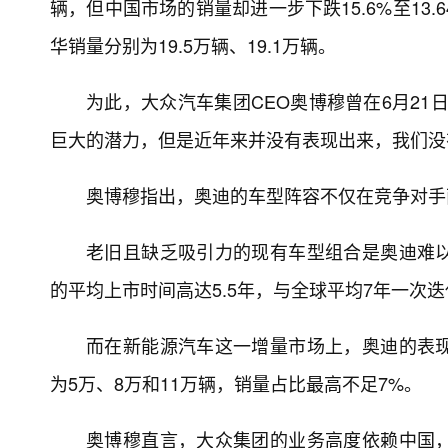
辆，但中国市场的销量却进一步下跌15.6%至13
华销量分别为19.5万辆、19.1万辆。
为此，大众汽车集团CEO奥博穆曾在6月21
巨大的潜力，但是近年来并没有表现出来，我们没
奥博穆指出，奥迪的车型阵容不仅在竞争对手
老旧且缺乏吸引力的现有车型组合是奥迪难
的平均上市时间高达5.5年，与全球平均7年一次
而在新能源汽车这一增量市场上，奥迪的表
为5万、8万和11万辆，销量占比最高不足7%。
奥博穆直言，大众集团的业务高度依赖中国