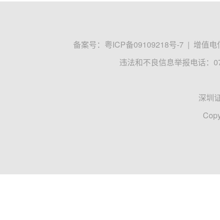
备案号：
粤ICP备09109218号-7
|
增值电信
违法和不良信息举报电话：0755
深圳
Copy