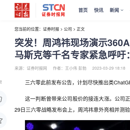
首页
快讯
新闻
您当前的位置：
证券时报
>
公司
>
正文
突发！周鸿祎现场演示360
马斯克等千名专家紧急呼吁
来源：证券时报网
作者：王小伟 彭勃
2023-03-29 18:18
三六零此前发布公告，计划尽快推出类ChatG
赞
这一判断曾带来公司股价的接连大涨。公司正
29日三六零战略发布会上，周鸿祎意外亮相并测验