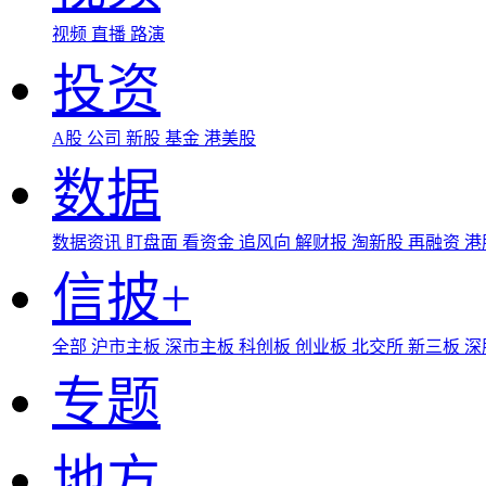
视频
直播
路演
投资
A股
公司
新股
基金
港美股
数据
数据资讯
盯盘面
看资金
追风向
解财报
淘新股
再融资
港
信披+
全部
沪市主板
深市主板
科创板
创业板
北交所
新三板
深
专题
地方