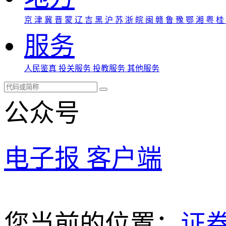
京
津
冀
晋
蒙
辽
吉
黑
沪
苏
浙
皖
闽
赣
鲁
豫
鄂
湘
粤
桂
服务
人民鉴真
投关服务
投教服务
其他服务
公众号
电子报
客户端
您当前的位置：
证