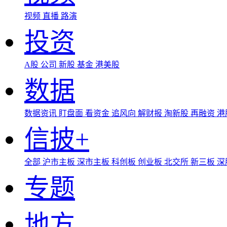
视频
直播
路演
投资
A股
公司
新股
基金
港美股
数据
数据资讯
盯盘面
看资金
追风向
解财报
淘新股
再融资
港
信披+
全部
沪市主板
深市主板
科创板
创业板
北交所
新三板
深
专题
地方