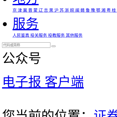
京
津
冀
晋
蒙
辽
吉
黑
沪
苏
浙
皖
闽
赣
鲁
豫
鄂
湘
粤
桂
服务
人民鉴真
投关服务
投教服务
其他服务
公众号
电子报
客户端
您当前的位置：
证