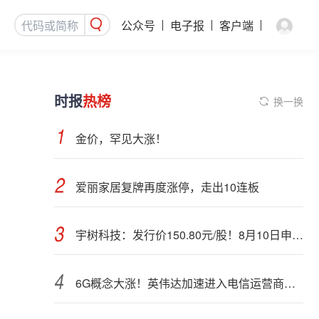
公众号
电子报
客户端
时报
热榜
换一换
金价，罕见大涨！
爱丽家居复牌再度涨停，走出10连板
宇树科技：发行价150.80元/股！8月10日申购，DeepSeek参与战略配售
6G概念大涨！英伟达加速进入电信运营商市场？