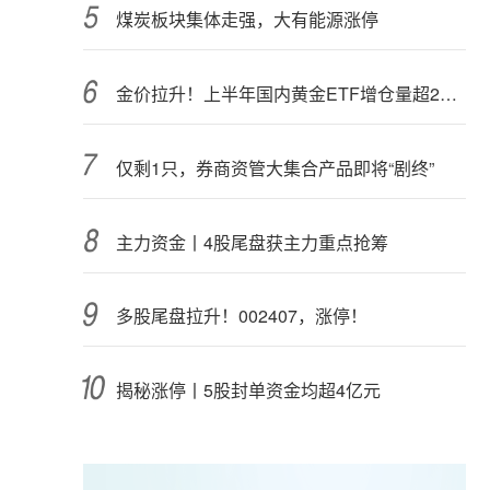
煤炭板块集体走强，大有能源涨停
金价拉升！上半年国内黄金ETF增仓量超28吨
仅剩1只，券商资管大集合产品即将“剧终”
主力资金丨4股尾盘获主力重点抢筹
多股尾盘拉升！002407，涨停！
揭秘涨停丨5股封单资金均超4亿元