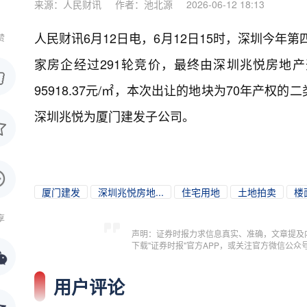
来源：人民财讯
作者：池北源
2026-06-12 18:13
人民财讯6月12日电，
6月12日15时，深圳今年第
赞
家房企经过291轮竞价，最终由深圳兆悦房地产
95918.37元/㎡，本次出让的地块为70年产权的
深圳兆悦为厦门建发子公司。
厦门建发
深圳兆悦房地...
住宅用地
土地拍卖
楼
享
声明：证券时报力求信息真实、准确，文章提及
下载"证券时报"官方APP，或关注官方微信公
用户评论