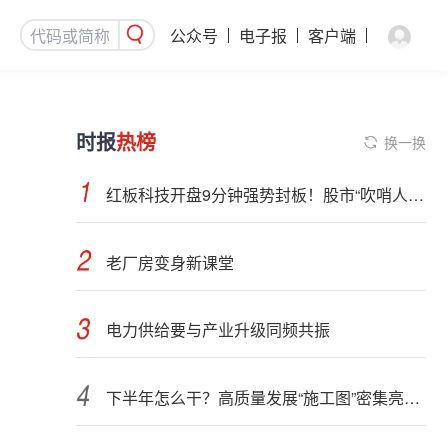
公众号
电子报
客户端
时报
热榜
换一换
红板科技开盘9分钟强势封板！股市“吹哨人”突然改口！市场风向变了？
老厂房变身新课堂
电力供给要与产业升级同频共振
下半年怎么干？高质量发展“施工图”密集亮相 聚焦主业提质增效 国资央企向AI要动能