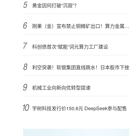
黄金因何打破“沉寂”？
刚果（金）宣布禁止铜精矿出口！算力金属影响多大？
科创债首次“赋能”词元算力工厂建设
利空突袭！软银集团直线跳水！日本股市下挫
机械工业向新向优转型提速
宇树科技发行价150.8元 DeepSeek参与配售