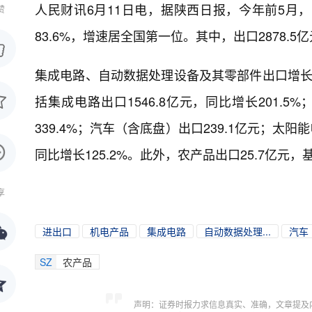
人民财讯6月11日电，
据陕西日报，今年前5月，
赞
83.6%，增速居全国第一位。其中，出口2878.5亿
集成电路、自动数据处理设备及其零部件出口增长强
括集成电路出口1546.8亿元，同比增长201.
339.4%；汽车（含底盘）出口239.1亿元；太阳
同比增长125.2%。此外，农产品出口25.7亿元，
享
进出口
机电产品
集成电路
自动数据处理...
汽车
SZ
农产品
声明：证券时报力求信息真实、准确，文章提及