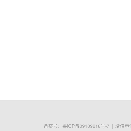
备案号：
粤ICP备09109218号-7
|
增值电信