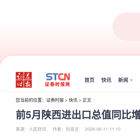
首页
快讯
新闻
您当前的位置：
证券时报
>
快讯
>
正文
前5月陕西进出口总值同比增长
来源：人民财讯
作者：刘良文
2026-06-11 11:10