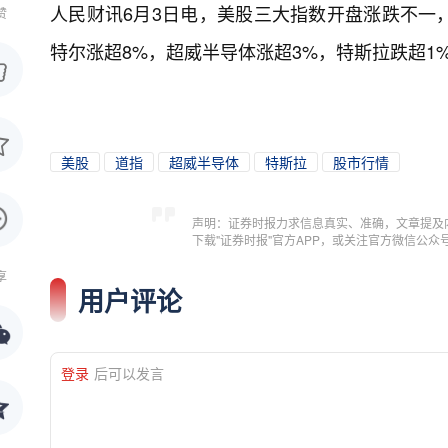
人民财讯6月3日电，
美股三大指数开盘涨跌不一，标普
赞
特尔涨超8%，超威半导体涨超3%，特斯拉跌超1
美股
道指
超威半导体
特斯拉
股市行情
声明：证券时报力求信息真实、准确，文章提及
下载"证券时报"官方APP，或关注官方微信公
享
用户评论
登录
后可以发言