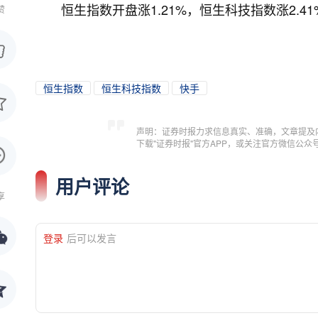
恒生指数开盘涨1.21%，恒生科技指数涨2.
赞
恒生指数
恒生科技指数
快手
声明：证券时报力求信息真实、准确，文章提及
下载"证券时报"官方APP，或关注官方微信公
用户评论
享
登录
后可以发言