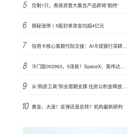
仅剩1只，券商资管大集合产品即将“剧终”
揭秘涨停丨5股封单资金均超4亿元
信用卡核心客群代际交接：AI卡成银行深耕“新世代”首块试验田
冷门股002963，5连板！SpaceX、英伟达联手，入局太空算力（附股）
从“购房工具”到全周期支撑 住房公积金释放更大能量
黄金，大涨！反弹还是反转？机构最新研判