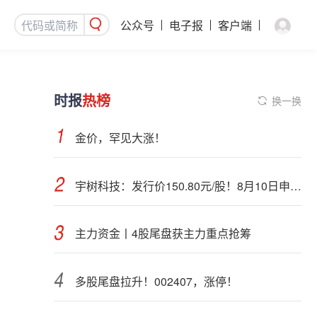
公众号
电子报
客户端
时报
热榜
换一换
金价，罕见大涨！
宇树科技：发行价150.80元/股！8月10日申购，DeepSeek参与战略配售
主力资金丨4股尾盘获主力重点抢筹
多股尾盘拉升！002407，涨停！