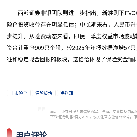
西部证券非银团队则进一步指出，新准则下FVO
险企投资收益存在明显低估；中长期来看，人民币升
步提升。从险资动态来看，即便一季度权益市场波动较
资合计重仓909只个股，较2025年年报数据净增5
征和稳定现金回报的板块，这恰恰体现了保险资金“耐
上市险企
保险板块
净利润
声明：证券时报力求信息真实、准确，文章提及内容
下载"证券时报"官方APP，或关注官方微信公众号
用户评论