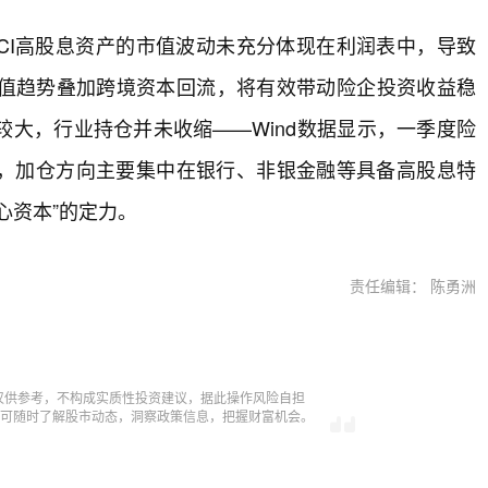
CI高股息资产的市值波动未充分体现在利润表中，导致
值趋势叠加跨境资本回流，将有效带动险企投资收益稳
大，行业持仓并未收缩——Wind数据显示，一季度险
7只，加仓方向主要集中在银行、非银金融等具备高股息特
心资本”的定力。
责任编辑： 陈勇洲
仅供参考，不构成实质性投资建议，据此操作风险自担
，即可随时了解股市动态，洞察政策信息，把握财富机会。