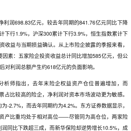
利润698.83亿元，较去年同期的841.76亿元同比下降
下行1.9%，沪深300累计下行3.9%，恒生指数累计下
投资收益与当期损益确认。从上市险企披露的季报来看，
因素：五家险企投资收益总计同比增加585亿元，但公
抵后对利润总额产生约618亿元的负面影响。
分析师指出，去年末险企权益资产仓位普遍增加，而
股票占比较高的险企，净利润对资本市场波动更为敏感。
-2.7%，而去年同期约为4.2%。东方证券数据显示，
票资产比重均处于相对高位——尽管同为高仓位，两家险
润同比下跌超三成，而新华保险却逆势增长10.5%，成