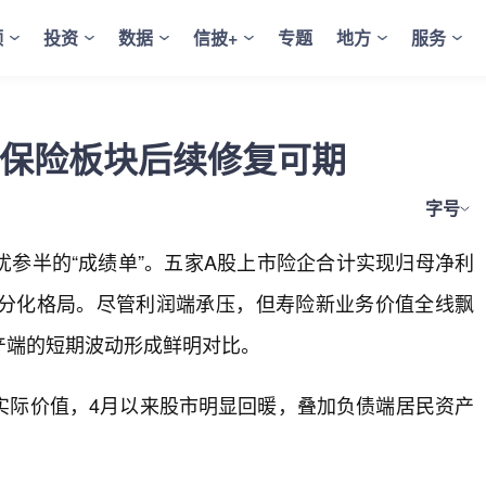
频
投资
数据
信披+
专题
地方
服务
 保险板块后续修复可期
字号
参半的“成绩单”。五家A股上市险企合计实现归母净利
三降”的分化格局。尽管利润端承压，但寿险新业务价值全线飘
产端的短期波动形成鲜明对比。
实际价值，4月以来股市明显回暖，叠加负债端居民资产