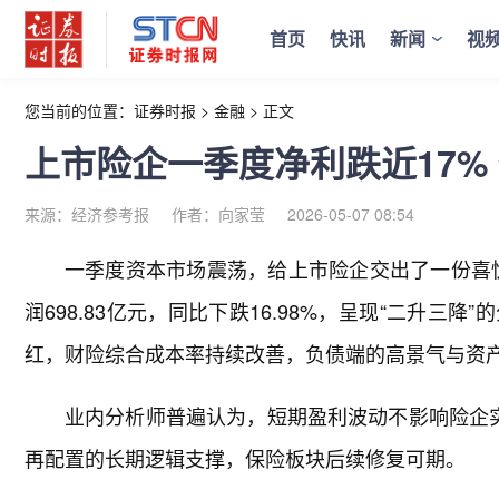
首页
快讯
新闻
视
您当前的位置：
证券时报
>
金融
>
正文
上市险企一季度净利跌近17%
来源：经济参考报
作者：向家莹
2026-05-07 08:54
一季度资本市场震荡，给上市险企交出了一份喜忧
润698.83亿元，同比下跌16.98%，呈现“二升
红，财险综合成本率持续改善，负债端的高景气与资
业内分析师普遍认为，短期盈利波动不影响险企
再配置的长期逻辑支撑，保险板块后续修复可期。