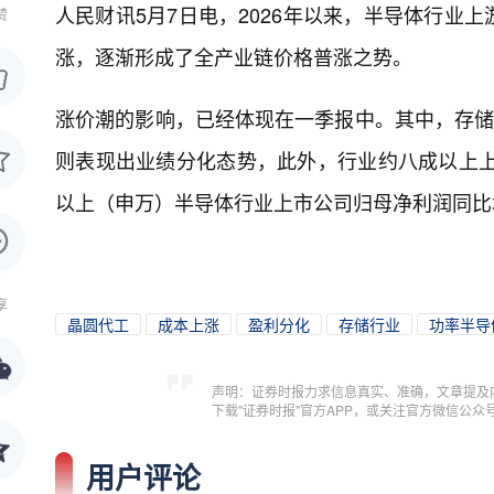
人民财讯5月7日电，
2026年以来，半导体行业
赞
涨，逐渐形成了全产业链价格普涨之势。
涨价潮的影响，已经体现在一季报中。其中，存储
则表现出业绩分化态势，此外，行业约八成以上上
以上（申万）半导体行业上市公司归母净利润同比增
享
晶圆代工
成本上涨
盈利分化
存储行业
功率半导
声明：证券时报力求信息真实、准确，文章提及
下载"证券时报"官方APP，或关注官方微信公
用户评论