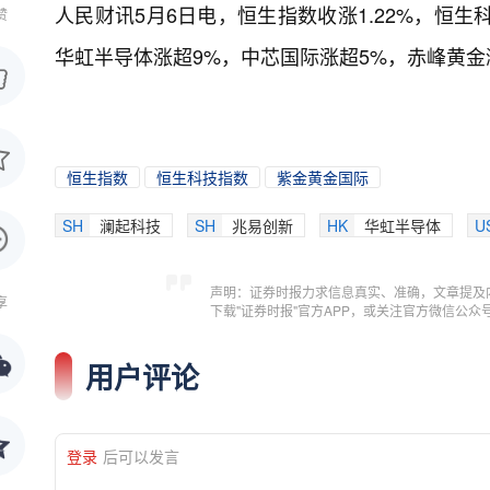
人民财讯5月6日电，
恒生指数收涨1.22%，恒生
赞
华虹半导体涨超9%，中芯国际涨超5%，赤峰黄金
恒生指数
恒生科技指数
紫金黄金国际
SH
澜起科技
SH
兆易创新
HK
华虹半导体
U
声明：证券时报力求信息真实、准确，文章提及
享
下载"证券时报"官方APP，或关注官方微信公
用户评论
登录
后可以发言