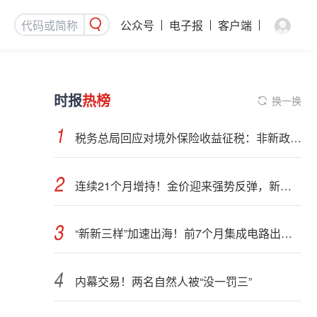
公众号
电子报
客户端
时报
热榜
换一换
税务总局回应对境外保险收益征税：非新政策，无需过度解读
连续21个月增持！金价迎来强势反弹，新一轮上行窗口开启？
“新新三样”加速出海！前7个月集成电路出口额接近翻倍
内幕交易！两名自然人被“没一罚三”