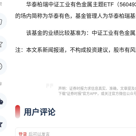
华泰柏瑞中证工业有色金属主题ETF（560493
赞
的场内简称为华泰有色，基金管理人为华泰柏瑞基
该基金的业绩比较基准为：中证工业有色金属
注：本文系新闻报道，不构成投资建议，股市有风
享
声明：证券时报力求信息真实、准确，文章提及
下载"证券时报"官方APP，或关注官方微信公
用户评论
登录
后可以发言