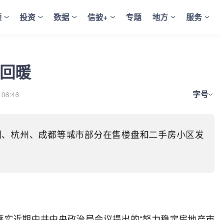
频
投资
数据
信披+
专题
地方
服务
续回暖
字号
 06:46
圳、杭州、成都等城市部分在售楼盘和二手房小区发
落实近期中共中央政治局会议提出的“努力稳定房地产市