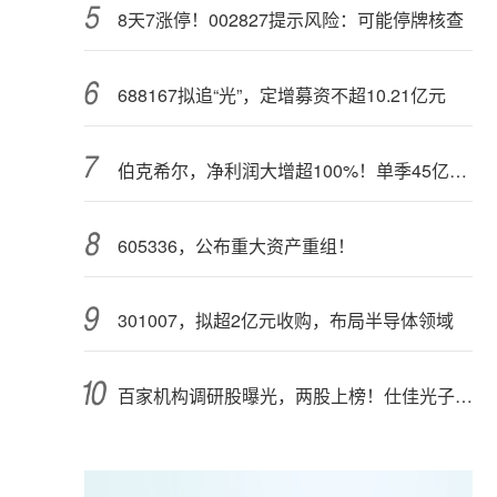
8天7涨停！002827提示风险：可能停牌核查
688167拟追“光”，定增募资不超10.21亿元
伯克希尔，净利润大增超100%！单季45亿美元回购
605336，公布重大资产重组！
301007，拟超2亿元收购，布局半导体领域
百家机构调研股曝光，两股上榜！仕佳光子半年报业绩高增长