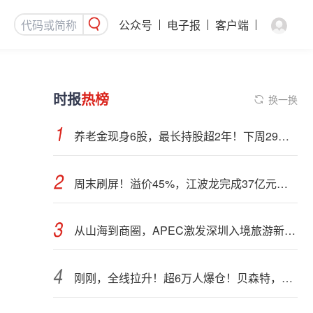
公众号
电子报
客户端
时报
热榜
换一换
养老金现身6股，最长持股超2年！下周29股面临解禁（附股）
周末刷屏！溢价45%，江波龙完成37亿元定增事项
从山海到商圈，APEC激发深圳入境旅游新活力
刚刚，全线拉升！超6万人爆仓！贝森特，突然发声