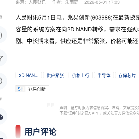
来源：人民财讯
作者：朱雨蒙
2026-05-01 17:03
人民财讯5月1日电，
兆易创新(603986)在
赞
容量的系统方案在向2D NAND转移，需求在强
剧。中长期来看，供应还是非常紧张，价格可能还
2D NAN...
供应紧张
价格上行
半导体
存储芯片
SH
兆易创新
享
声明：证券时报力求信息真实、准确，文章提及
下载"证券时报"官方APP，或关注官方微信公
用户评论