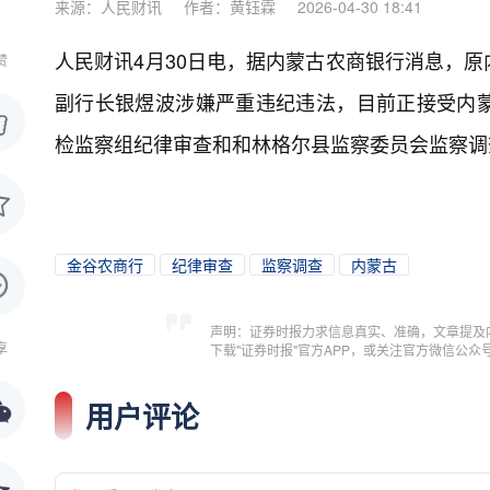
来源：人民财讯
作者：黄钰霖
2026-04-30 18:41
人民财讯4月30日电，
据内蒙古农商银行消息，原
赞
副行长银煜波涉嫌严重违纪违法，目前正接受内
检监察组纪律审查和和林格尔县监察委员会监察调
金谷农商行
纪律审查
监察调查
内蒙古
声明：证券时报力求信息真实、准确，文章提及
享
下载"证券时报"官方APP，或关注官方微信公
用户评论