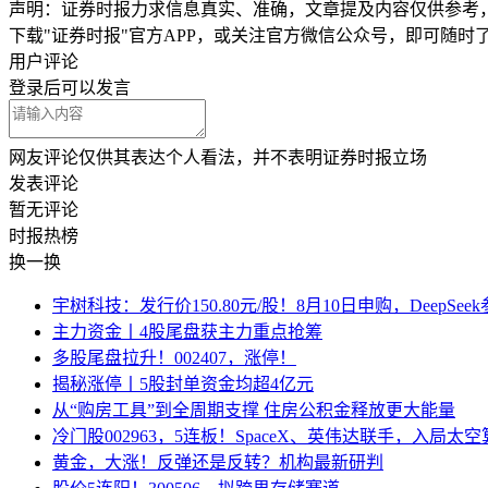
声明：证券时报力求信息真实、准确，文章提及内容仅供参考
下载"证券时报"官方APP，或关注官方微信公众号，即可随
用户评论
登录
后可以发言
网友评论仅供其表达个人看法，并不表明证券时报立场
发表评论
暂无评论
时报
热榜
换一换
宇树科技：发行价150.80元/股！8月10日申购，DeepSe
主力资金丨4股尾盘获主力重点抢筹
多股尾盘拉升！002407，涨停！
揭秘涨停丨5股封单资金均超4亿元
从“购房工具”到全周期支撑 住房公积金释放更大能量
冷门股002963，5连板！SpaceX、英伟达联手，入局太
黄金，大涨！反弹还是反转？机构最新研判