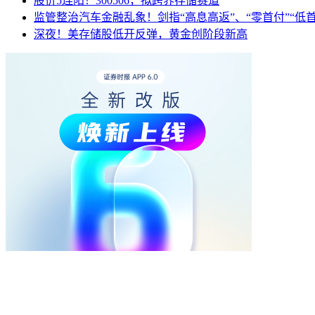
股价5连阳！300506，拟跨界存储赛道
监管整治汽车金融乱象！剑指“高息高返”、“零首付”“低
深夜！美存储股低开反弹，黄金创阶段新高
热点
视频
换一换