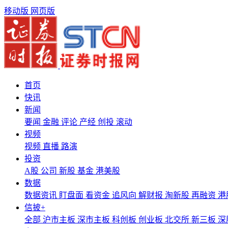
移动版
网页版
首页
快讯
新闻
要闻
金融
评论
产经
创投
滚动
视频
视频
直播
路演
投资
A股
公司
新股
基金
港美股
数据
数据资讯
盯盘面
看资金
追风向
解财报
淘新股
再融资
港
信披+
全部
沪市主板
深市主板
科创板
创业板
北交所
新三板
深