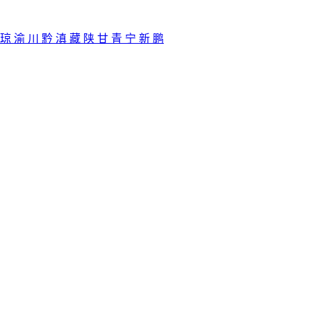
琼
渝
川
黔
滇
藏
陕
甘
青
宁
新
鹏