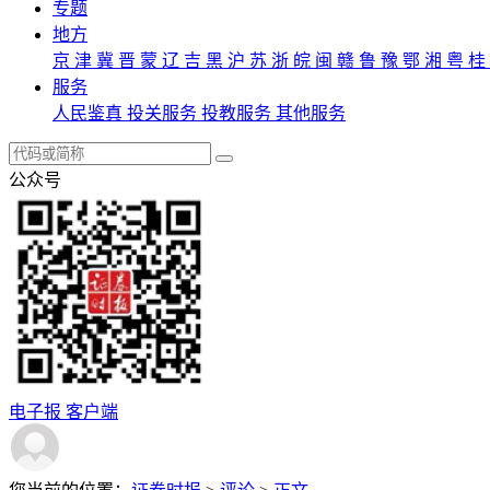
专题
地方
京
津
冀
晋
蒙
辽
吉
黑
沪
苏
浙
皖
闽
赣
鲁
豫
鄂
湘
粤
桂
服务
人民鉴真
投关服务
投教服务
其他服务
公众号
电子报
客户端