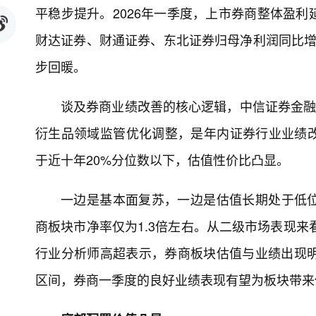
平稳步提升。2026年一季度，上市券商整体盈
财达证券、财通证券、东北证券归母净利润同比增
步回暖。
谈及券商业绩改善的核心逻辑，中信证券金融
衍生品领域监管优化调整，是年内证券行业业绩
于近十年20%分位数以下，估值性价比凸显。
一边是基本面复苏，一边是估值长期处于低
商板块市净率仅为1.3倍左右。从二级市场表现来
行业分析师高超表示，券商板块估值与业绩出现明
区间，券商一季度的良好业绩表现有望为板块带来