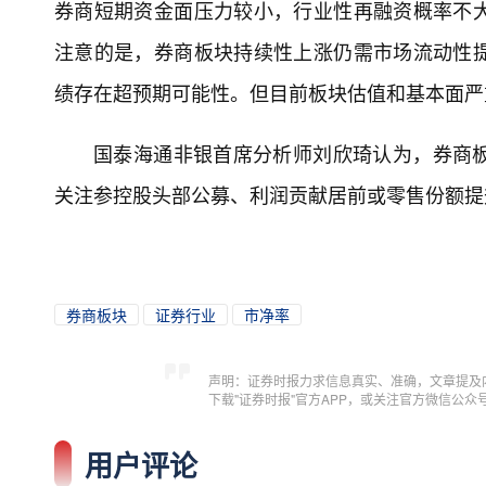
券商短期资金面压力较小，行业性再融资概率不
注意的是，券商板块持续性上涨仍需市场流动性
绩存在超预期可能性。但目前板块估值和基本面严
国泰海通非银首席分析师刘欣琦认为，券商
关注参控股头部公募、利润贡献居前或零售份额提
券商板块
证券行业
市净率
声明：证券时报力求信息真实、准确，文章提及
下载"证券时报"官方APP，或关注官方微信公
用户评论