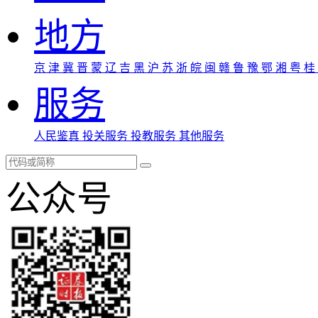
地方
京
津
冀
晋
蒙
辽
吉
黑
沪
苏
浙
皖
闽
赣
鲁
豫
鄂
湘
粤
桂
服务
人民鉴真
投关服务
投教服务
其他服务
公众号