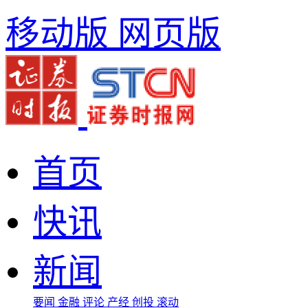
移动版
网页版
首页
快讯
新闻
要闻
金融
评论
产经
创投
滚动