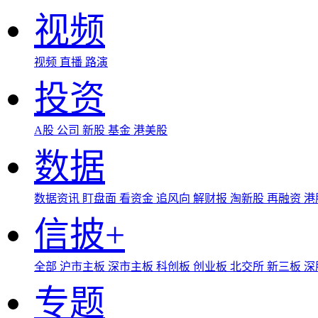
视频
视频
直播
路演
投资
A股
公司
新股
基金
港美股
数据
数据资讯
盯盘面
看资金
追风向
解财报
淘新股
再融资
港
信披+
全部
沪市主板
深市主板
科创板
创业板
北交所
新三板
深
专题