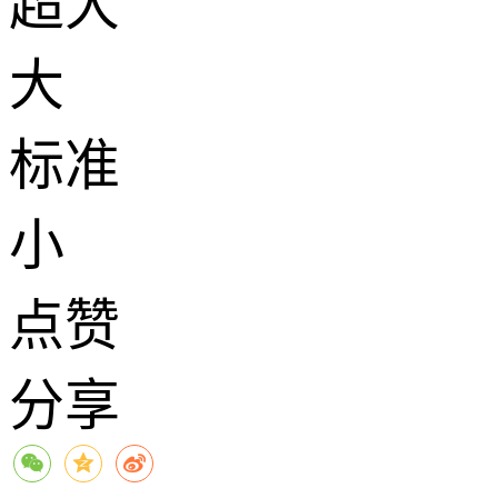
超大
大
标准
小
点赞
分享