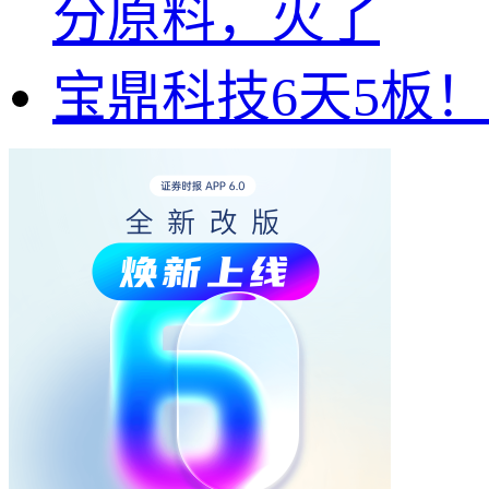
分原料，火了
宝鼎科技6天5板