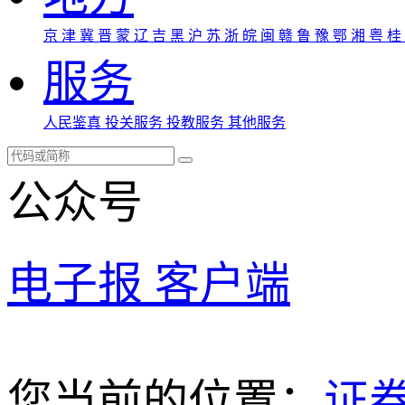
京
津
冀
晋
蒙
辽
吉
黑
沪
苏
浙
皖
闽
赣
鲁
豫
鄂
湘
粤
桂
服务
人民鉴真
投关服务
投教服务
其他服务
公众号
电子报
客户端
您当前的位置：
证