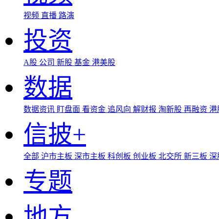
视频
直播
路演
投资
A股
公司
新股
基金
港美股
数据
数据资讯
盯盘面
看资金
追风向
解财报
淘新股
再融资
港
信披+
全部
沪市主板
深市主板
科创板
创业板
北交所
新三板
深
专题
地方