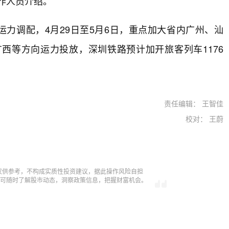
作人员介绍。
运力调配，4月29日至5月6日，重点加大省内广州、汕
西等方向运力投放，深圳铁路预计加开旅客列车1176
责任编辑： 王智佳
校对： 王蔚
仅供参考，不构成实质性投资建议，据此操作风险自担
，即可随时了解股市动态，洞察政策信息，把握财富机会。