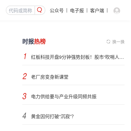
公众号
电子报
客户端
时报
热榜
换一换
红板科技开盘9分钟强势封板！股市“吹哨人”突然改口！市场风向变了？
老厂房变身新课堂
电力供给要与产业升级同频共振
黄金因何打破“沉寂”？