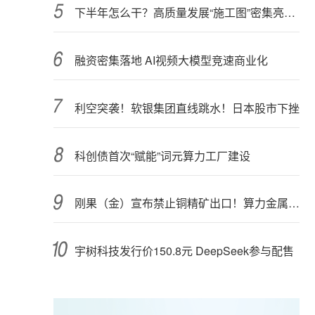
下半年怎么干？高质量发展“施工图”密集亮相 聚焦主业提质增效 国资央企向AI要动能
融资密集落地 AI视频大模型竞速商业化
利空突袭！软银集团直线跳水！日本股市下挫
科创债首次“赋能”词元算力工厂建设
刚果（金）宣布禁止铜精矿出口！算力金属影响多大？
宇树科技发行价150.8元 DeepSeek参与配售