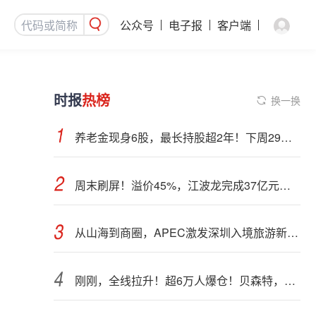
公众号
电子报
客户端
时报
热榜
换一换
养老金现身6股，最长持股超2年！下周29股面临解禁（附股）
周末刷屏！溢价45%，江波龙完成37亿元定增事项
从山海到商圈，APEC激发深圳入境旅游新活力
刚刚，全线拉升！超6万人爆仓！贝森特，突然发声