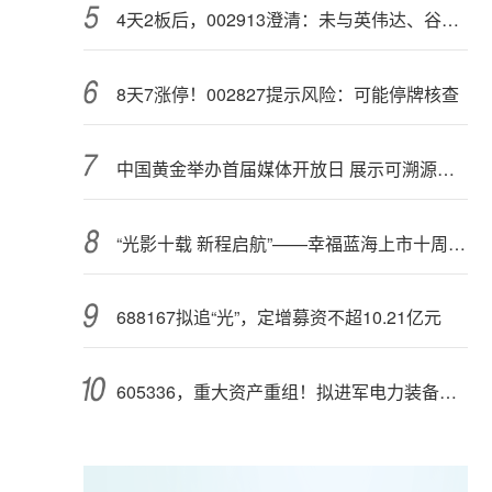
4天2板后，002913澄清：未与英伟达、谷歌合作，与AMD合作处于送样阶段
8天7涨停！002827提示风险：可能停牌核查
中国黄金举办首届媒体开放日 展示可溯源金条技术
“光影十载 新程启航”——幸福蓝海上市十周年系列活动正式启幕
688167拟追“光”，定增募资不超10.21亿元
605336，重大资产重组！拟进军电力装备领域