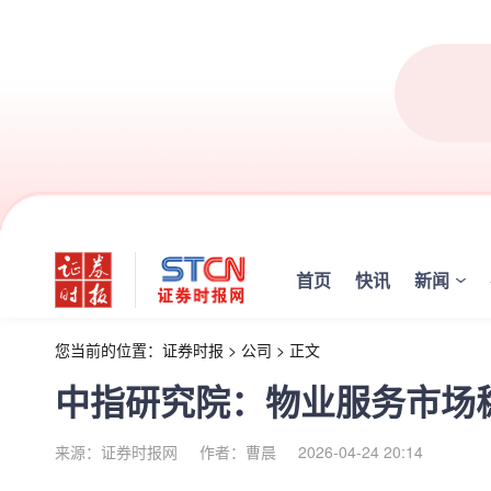
首页
快讯
新闻
您当前的位置：
证券时报
>
公司
>
正文
中指研究院：物业服务市场
来源：证券时报网
作者：曹晨
2026-04-24 20:14