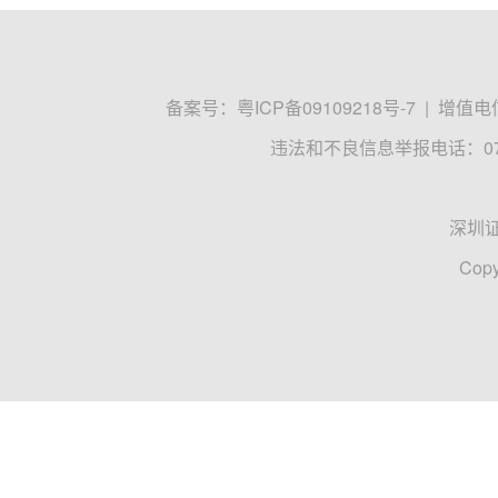
备案号：
粤ICP备09109218号-7
|
增值电信
违法和不良信息举报电话：0755
深圳
Copy