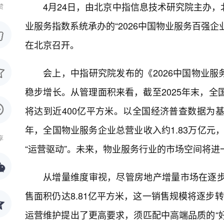
4月24日，由北京中指信息技术研究院主办，
赞
业服务指数系统承办的“2026中国物业服务百强
在北京召开。
会上，中指研究院发布的《2026中国物业
稳步增长。从管理面积来看，截至2025年末，全国
将达到近400亿平方米。以全国经济普查数据为基
年，全国物业服务企业总营业收入约1.83万亿元，
享
“运营驱动”。未来，物业服务行业的市场空间将进
从增量维度审视，尽管房地产增量市场在逐步
售面积仍达8.81亿平方米，这一销售规模将逐步
运营维护提出了更高要求，须匹配中高端品质的“好