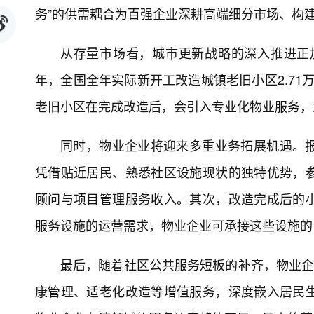
务”的供需耦合为百强企业深耕高端细分市场、构
从存量市场看，城市更新战略的深入推进正加
年，全国全年实际新开工改造城镇老旧小区2.71万
老旧小区在完成改造后，会引入专业化物业服务，
同时，物业企业将迎来多重业务拓展机遇。
凭借贴近居民、熟悉社区设施现状的独特优势，
顾问与项目管理服务收入。其次，改造完成后的
服务设施的运营需求，物业企业可承接这些设施的
最后，随着社区公共服务短板的补齐，物业企
康管理、适老化改造等增值服务，深度嵌入居民