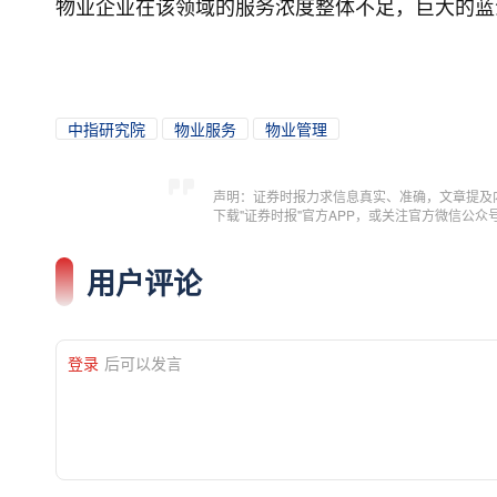
物业企业在该领域的服务浓度整体不足，巨大的蓝
中指研究院
物业服务
物业管理
声明：证券时报力求信息真实、准确，文章提及
下载"证券时报"官方APP，或关注官方微信公
用户评论
登录
后可以发言