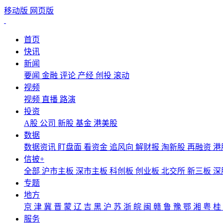
移动版
网页版
首页
快讯
新闻
要闻
金融
评论
产经
创投
滚动
视频
视频
直播
路演
投资
A股
公司
新股
基金
港美股
数据
数据资讯
盯盘面
看资金
追风向
解财报
淘新股
再融资
港
信披+
全部
沪市主板
深市主板
科创板
创业板
北交所
新三板
深
专题
地方
京
津
冀
晋
蒙
辽
吉
黑
沪
苏
浙
皖
闽
赣
鲁
豫
鄂
湘
粤
桂
服务