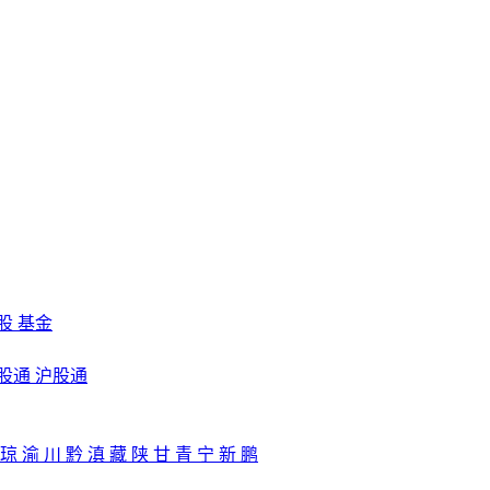
股
基金
股通
沪股通
琼
渝
川
黔
滇
藏
陕
甘
青
宁
新
鹏