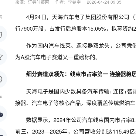
来源：证券时报网
作者：李铭宇
2026-04-24 09:35
4月24日，天海汽车电子集团股份有限公司（
赞
行7900万股，占发行后总股本15.05%，拟募资约2
作为国内汽车线束、连接器双龙头，公司凭
为A股汽车电子赛道又一重磅标的。
细分赛道双领先：线束市占率第一 连接器稳
天海电子是国内少数具备汽车传输+连接+智
享
接器、汽车电子等核心产品，深度覆盖传统燃油车
数据显示，2024年公司汽车线束国内市占率8
前三。2023—2025年，公司营收分别达115.49亿