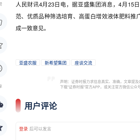
人民财讯4月23日电，
据亚盛集团消息，4月15
赞
范、优质品种筛选培育、高蛋白增效液体肥料推
成一致意见。
亚盛农服
新希望集团
座谈交流
声明：证券时报力求信息真实、准确，文章提及
享
下载"证券时报"官方APP，或关注官方微信公
用户评论
登录
后可以发言