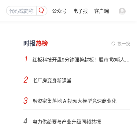
公众号
电子报
客户端
时报
热榜
换一换
红板科技开盘9分钟强势封板！股市“吹哨人”突然改口！市场风向变了？
老厂房变身新课堂
融资密集落地 AI视频大模型竞速商业化
电力供给要与产业升级同频共振