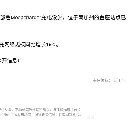
署Megacharger充电设施，位于南加州的首座站点已
超充网络规模同比增长19%。
公开信息）
责任编辑： 邓卫平
仅供参考，不构成实质性投资建议，据此操作风险自担
，即可随时了解股市动态，洞察政策信息，把握财富机会。