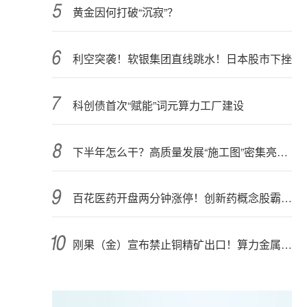
黄金因何打破“沉寂”？
利空突袭！软银集团直线跳水！日本股市下挫
科创债首次“赋能”词元算力工厂建设
下半年怎么干？高质量发展“施工图”密集亮相 聚焦主业提质增效 国资央企向AI要动能
百花医药开盘两分钟涨停！创新药概念股霸屏，业绩预喜股来了
刚果（金）宣布禁止铜精矿出口！算力金属影响多大？