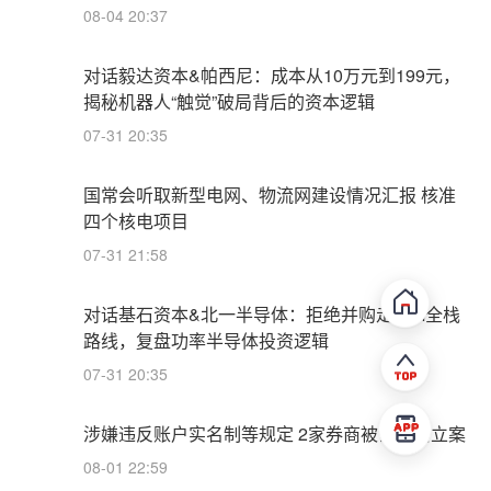
08-04 20:37
对话毅达资本&帕西尼：成本从10万元到199元，
揭秘机器人“触觉”破局背后的资本逻辑
07-31 20:35
国常会听取新型电网、物流网建设情况汇报 核准
四个核电项目
07-31 21:58
对话基石资本&北一半导体：拒绝并购走IDM全栈
路线，复盘功率半导体投资逻辑
07-31 20:35
涉嫌违反账户实名制等规定 2家券商被证监会立案
08-01 22:59