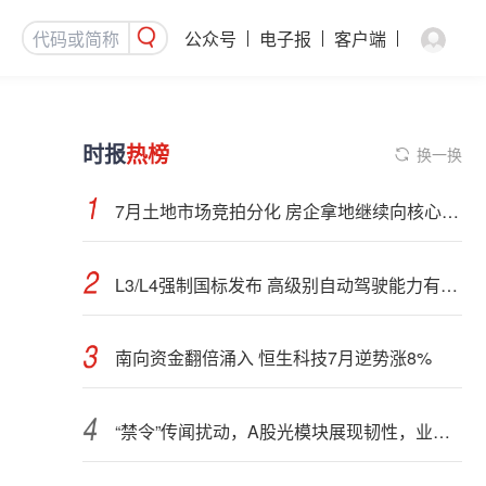
公众号
电子报
客户端
时报
热榜
换一换
7月土地市场竞拍分化 房企拿地继续向核心城市聚集
L3/L4强制国标发布 高级别自动驾驶能力有望看齐“老司机”
南向资金翻倍涌入 恒生科技7月逆势涨8%
“禁令”传闻扰动，A股光模块展现韧性，业内人士：预计落地难度大