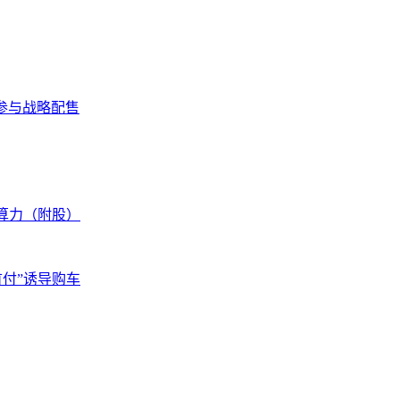
ek参与战略配售
空算力（附股）
首付”诱导购车