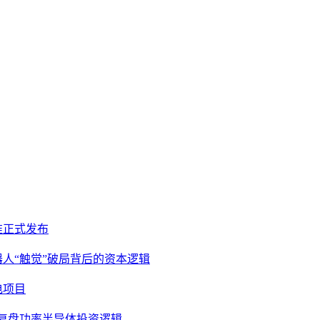
准正式发布
器人“触觉”破局背后的资本逻辑
电项目
，复盘功率半导体投资逻辑