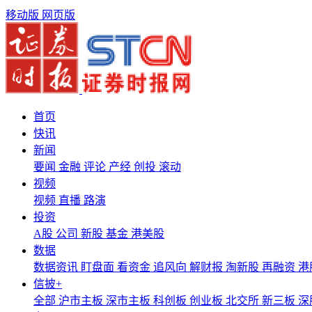
移动版
网页版
首页
快讯
新闻
要闻
金融
评论
产经
创投
滚动
视频
视频
直播
路演
投资
A股
公司
新股
基金
港美股
数据
数据资讯
盯盘面
看资金
追风向
解财报
淘新股
再融资
港
信披+
全部
沪市主板
深市主板
科创板
创业板
北交所
新三板
深