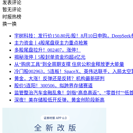
发表评论
暂无评论
时报
热榜
换一换
宇树科技：发行价150.80元/股！8月10日申购，DeepSe
主力资金丨4股尾盘获主力重点抢筹
多股尾盘拉升！002407，涨停！
揭秘涨停丨5股封单资金均超4亿元
从“购房工具”到全周期支撑 住房公积金释放更大能量
冷门股002963，5连板！SpaceX、英伟达联手，入局太
黄金，大涨！反弹还是反转？机构最新研判
股价5连阳！300506，拟跨界存储赛道
监管整治汽车金融乱象！剑指“高息高返”、“零首付”“低
深夜！美存储股低开反弹，黄金创阶段新高