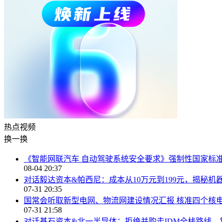
热点
视频
换一换
《智能网联汽车 自动驾驶系统安全要求》强制性国家标
08-04 20:37
对话毅达资本&帕西尼：成本从10万元到199元，揭秘机
07-31 20:35
国常会听取新型电网、物流网建设情况汇报 核准四个核
07-31 21:58
对话基石资本&北一半导体：拒绝并购走IDM全栈路线