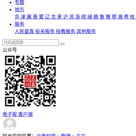
专题
地方
京
津
冀
晋
蒙
辽
吉
黑
沪
苏
浙
皖
闽
赣
鲁
豫
鄂
湘
粤
桂
服务
人民鉴真
投关服务
投教服务
其他服务
公众号
电子报
客户端