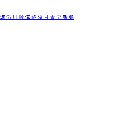
琼
渝
川
黔
滇
藏
陕
甘
青
宁
新
鹏