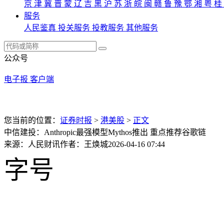
京
津
冀
晋
蒙
辽
吉
黑
沪
苏
浙
皖
闽
赣
鲁
豫
鄂
湘
粤
桂
服务
人民鉴真
投关服务
投教服务
其他服务
公众号
电子报
客户端
您当前的位置：
证券时报
>
港美股
>
正文
中信建投：Anthropic最强模型Mythos推出 重点推荐谷歌链
来源：人民财讯
作者：王焕城
2026-04-16 07:44
字号