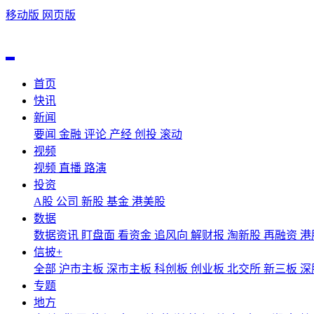
移动版
网页版
首页
快讯
新闻
要闻
金融
评论
产经
创投
滚动
视频
视频
直播
路演
投资
A股
公司
新股
基金
港美股
数据
数据资讯
盯盘面
看资金
追风向
解财报
淘新股
再融资
港
信披+
全部
沪市主板
深市主板
科创板
创业板
北交所
新三板
深
专题
地方