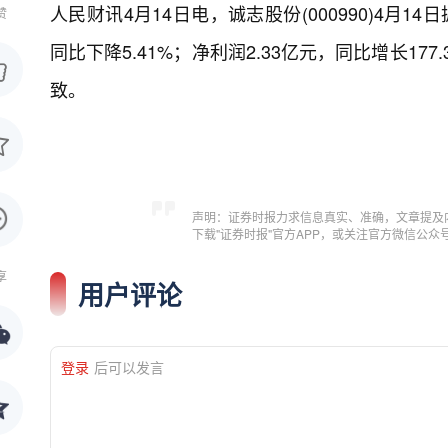
人民财讯4月14日电，
诚志股份(000990)4月1
赞
同比下降5.41%；净利润2.33亿元，同比增长1
致。
声明：证券时报力求信息真实、准确，文章提及
下载"证券时报"官方APP，或关注官方微信公
享
用户评论
登录
后可以发言