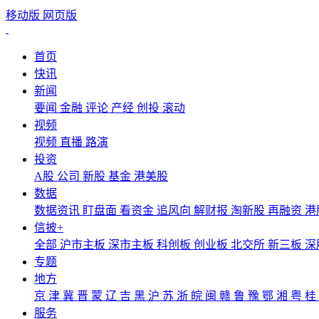
移动版
网页版
首页
快讯
新闻
要闻
金融
评论
产经
创投
滚动
视频
视频
直播
路演
投资
A股
公司
新股
基金
港美股
数据
数据资讯
盯盘面
看资金
追风向
解财报
淘新股
再融资
港
信披+
全部
沪市主板
深市主板
科创板
创业板
北交所
新三板
深
专题
地方
京
津
冀
晋
蒙
辽
吉
黑
沪
苏
浙
皖
闽
赣
鲁
豫
鄂
湘
粤
桂
服务