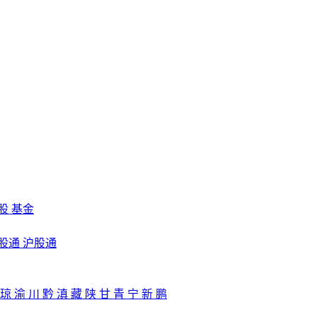
股
基金
股通
沪股通
琼
渝
川
黔
滇
藏
陕
甘
青
宁
新
鹏