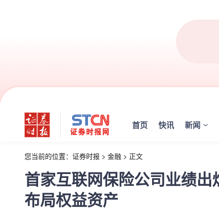
首页
快讯
新闻
您当前的位置：
证券时报
>
金融
>
正文
首家互联网保险公司业绩出
布局权益资产