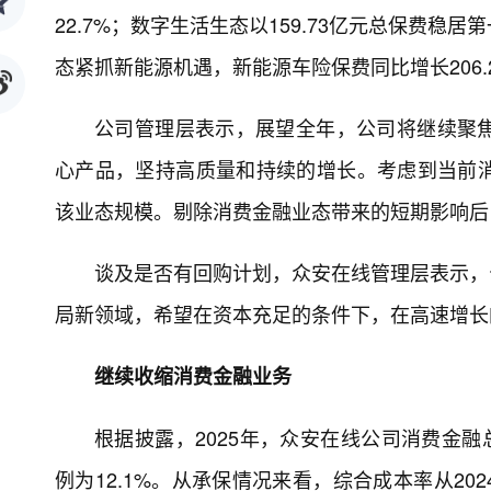
22.7%；数字生活生态以159.73亿元总保费
态紧抓新能源机遇，新能源车险保费同比增长206.
公司管理层表示，展望全年，公司将继续聚
心产品，坚持高质量和持续的增长。考虑到当前
该业态规模。剔除消费金融业态带来的短期影响后
谈及是否有回购计划，众安在线管理层表示，
局新领域，希望在资本充足的条件下，在高速增长
继续收缩消费金融业务
根据披露，2025年，众安在线公司消费金融总
例为12.1%。从承保情况来看，综合成本率从2024