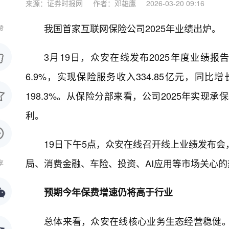
来源：证券时报网
作者：邓雄鹰
2026-03-20 09:16
我国首家互联网保险公司2025年业绩出炉。
赞
3月19日，众安在线发布2025年度业绩报告
6.9%，实现保险服务收入334.85亿元，同比
198.3%。从保险分部来看，公司2025年实现承
利。
19日下午5点，众安在线召开线上业绩发布会
局、消费金融、车险、投资、AI应用等市场关心
享
预期今年保费增速仍将高于行业
总体来看，众安在线核心业务生态经营稳健。2