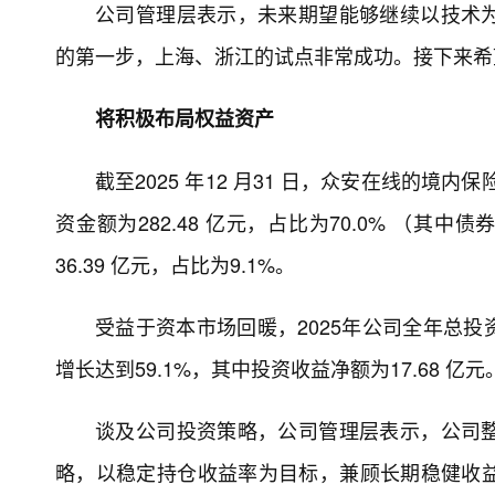
公司管理层表示，未来期望能够继续以技术
的第一步，上海、浙江的试点非常成功。接下来希
将积极布局权益资产
截至2025 年12 月31 日，众安在线的境内
资金额为282.48 亿元，占比为70.0% （其
36.39 亿元，占比为9.1%。
受益于资本市场回暖，2025年公司全年总投资收益
增长达到59.1%，其中投资收益净额为17.68 亿元
谈及公司投资策略，公司管理层表示，公司
略，以稳定持仓收益率为目标，兼顾长期稳健收