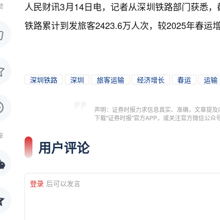
人民财讯3月14日电，
记者从深圳铁路部门获悉，截
赞
铁路累计到发旅客2423.6万人次，较2025年春运增
深圳铁路
深圳
旅客运输
经济增长
春运
运输
声明：证券时报力求信息真实、准确，文章提及
下载"证券时报"官方APP，或关注官方微信公
享
用户评论
登录
后可以发言