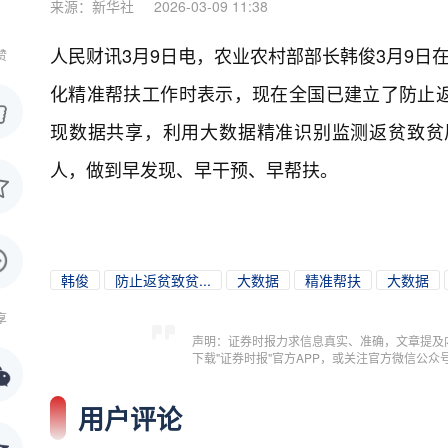
来源：新华社
2026-03-09 11:38
人民财讯3月9日电，
农业农村部部长韩俊3月9日
赞
化精准帮扶工作时表示，现在全国已建立了防止
现数据共享，利用大数据精准识别监测返贫致贫
人，做到早发现、早干预、早帮扶。
韩俊
防止返贫致贫...
大数据
精准帮扶
大数据
享
声明：证券时报力求信息真实、准确，文章提及
下载"证券时报"官方APP，或关注官方微信公
用户评论