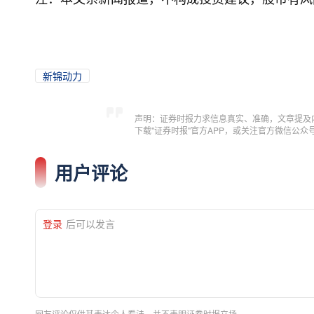
新锦动力
声明：证券时报力求信息真实、准确，文章提及
下载"证券时报"官方APP，或关注官方微信公
用户评论
登录
后可以发言
网友评论仅供其表达个人看法，并不表明证券时报立场