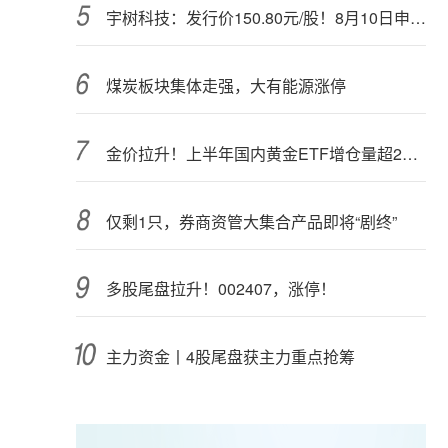
宇树科技：发行价150.80元/股！8月10日申购，DeepSeek参与战略配售
煤炭板块集体走强，大有能源涨停
金价拉升！上半年国内黄金ETF增仓量超28吨
仅剩1只，券商资管大集合产品即将“剧终”
多股尾盘拉升！002407，涨停！
主力资金丨4股尾盘获主力重点抢筹