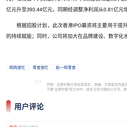
亿元升至393.44亿元，同期经调整净利润从0.81亿元增
根据招股计划，此次香港IPO募资将主要用于提
的持续赋能；同时，公司将加大在品牌建设、数字化
鸣鸣很忙
零食很忙
赵一鸣零食
声明：证券时报力求信息真实、准确，文章提及内容
下载"证券时报"官方APP，或关注官方微信公众号
用户评论
登录
后可以发言