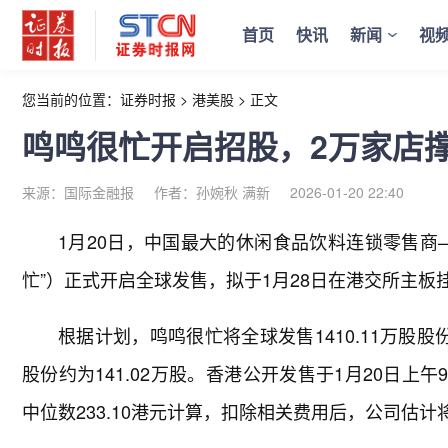
首页
快讯
新闻
视
您当前的位置：
证券时报
>
港美股
>
正文
鸣鸣很忙开启招股，2万家店撑
来源：国际金融报
作者：孙婉秋 满新
2026-01-20 22:40
1月20日，中国最大的休闲食品饮料连锁零售商
忙”）正式开启全球发售，拟于1月28日在港交所主板
根据计划，鸣鸣很忙将全球发售1410.11万股股
股份约为141.02万股。香港公开发售于1月20日上
中位数233.10港元计算，扣除相关费用后，公司估计